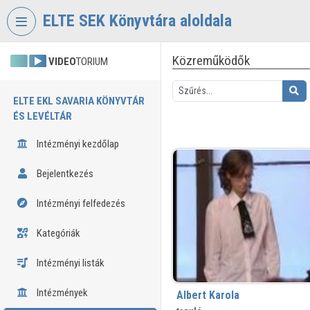
Fejléc kihagyása
Menü kihagyása
Tartalom kihagyása
ELTE SEK Könyvtára aloldala
Közreműködők
VIDEO
TORIUM
ELTE EKL SAVARIA KÖNYVTÁR
ÉS LEVÉLTÁR
Intézményi kezdőlap
Bejelentkezés
Intézményi felfedezés
Kategóriák
Intézményi listák
Intézmények
Albert Karola