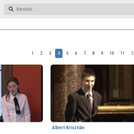
1
2
3
4
5
6
7
8
9
10
11
1
Albert Krisztián