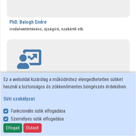
Intézményi listák
Intézmények
PhD. Balogh Endre
irodalomtörténész, újságíró, szakértő stb.
Közreműködők
Ez a weboldal kizárólag a működéshez elengedhetetlen sütiket
használ a biztonságos és zökkenőmentes böngészés érdekében.
Süti szabályzat
Funkcionális sütik elfogadása
Balogh Gergő
Személyes sütik elfogadása
Elfogad
Elutasít