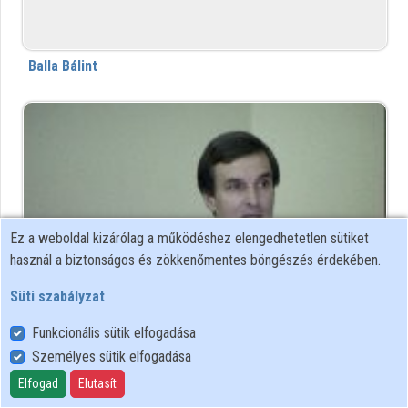
Intézményi listák
Intézmények
Balla Bálint
Közreműködők
Ez a weboldal kizárólag a működéshez elengedhetetlen sütiket
használ a biztonságos és zökkenőmentes böngészés érdekében.
Süti szabályzat
Balla György
Funkcionális sütik elfogadása
Személyes sütik elfogadása
Elfogad
Elutasít