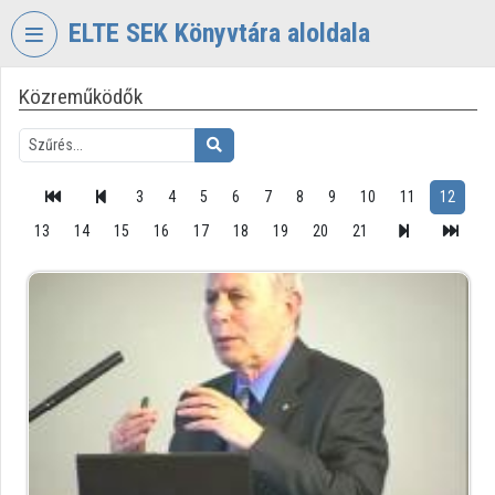
Fejléc kihagyása
Menü kihagyása
Tartalom kihagyása
ELTE SEK Könyvtára aloldala
Közreműködők
VIDEO
TORIUM
ELTE
EKL
3
4
5
6
7
8
9
10
11
12
SAVARIA
13
14
15
16
17
18
19
20
21
KÖNYVTÁR
ÉS
LEVÉLTÁR
Intézményi kezdőlap
Bejelentkezés
Intézményi felfedezés
Kategóriák