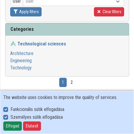
User
User
Organization playlists
Apply filters
Clear filters
Organizations
Categories
Contributors
Technological sciences
Architecture
Engineering
Technology
1
2
The website uses cookies to improve the quality of services.
00:20:37
ELTE SEK
KÖNYVTÁRA
Funkcionális sütik elfogadása
Személyes sütik elfogadása
Elfogad
Elutasít