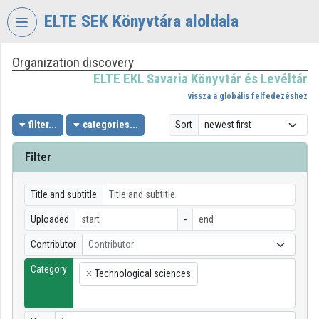
Skip header
Skip menu
Skip content
ELTE SEK Könyvtára aloldala
Organization discovery
VIDEO
TORIUM
ELTE EKL Savaria Könyvtár és Levéltár
vissza a globális felfedezéshez
ELTE
EKL
filter...
categories...
Sort
SAVARIA
KÖNYVTÁR
Filter
ÉS
LEVÉLTÁR
Title and subtitle
Organization home
Uploaded
-
Log In
Contributor
Contributor
Category
Organization discovery
Technological sciences
×
Categories