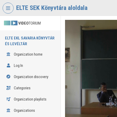
Skip header
Skip menu
Skip content
ELTE SEK Könyvtára aloldala
VIDEO
TORIUM
ELTE EKL SAVARIA KÖNYVTÁR
ÉS LEVÉLTÁR
Organization home
Log In
Organization discovery
Categories
Organization playlists
Organizations