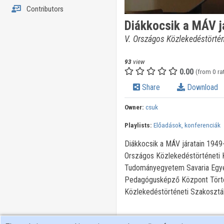
Contributors
Diákkocsik a MÁV j
V. Országos Közlekedéstörtén
93
view
0.00
(from 0 ra
Share
Download
Owner:
csuk
Playlists:
Előadások, konferenciák
Diákkocsik a MÁV járatain 1949
Országos Közlekedéstörténeti K
Tudományegyetem Savaria Egye
Pedagógusképző Központ Törté
Közlekedéstörténeti Szakosztá