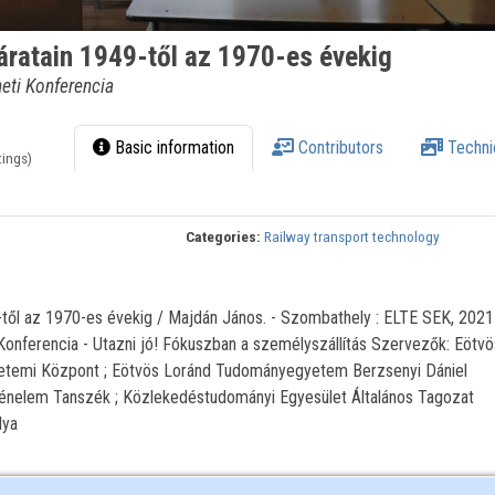
áratain 1949-től az 1970-es évekig
eti Konferencia
Basic information
Contributors
Techni
tings)
Categories:
Railway transport technology
-től az 1970-es évekig / Majdán János. - Szombathely : ELTE SEK, 2021 
onferencia - Utazni jó! Fókuszban a személyszállítás Szervezők: Eötv
temi Központ ; Eötvös Loránd Tudományegyetem Berzsenyi Dániel
nelem Tanszék ; Közlekedéstudományi Egyesület Általános Tagozat
lya