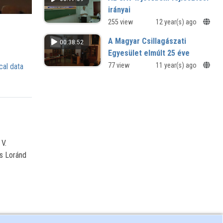
irányai
XII. Természet-, műszaki és
255 view
12 year(s) ago
gazdaságtudományok alkalmazása
A Magyar Csillagászati
00:38:52
nemzetközi konferenciája -
Szombathely
Egyesület elmúlt 25 éve
Gothard Amatőrcsillagászati
77 view
11 year(s) ago
cal data
Egyesület előadásai
V.
ös Loránd