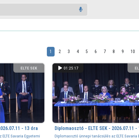
1
2
3
4
5
6
7
8
9
10
ELTE SEK
01:25:17
EL
KÖNYVTÁRA
KÖ
026.07.11 - 13 óra
Diplomaosztó - ELTE SEK - 2026.07.11 - 
z ELTE Savaria Egyetemi
Diplomaosztó ünnepi tanácsülés az ELTE Savaria