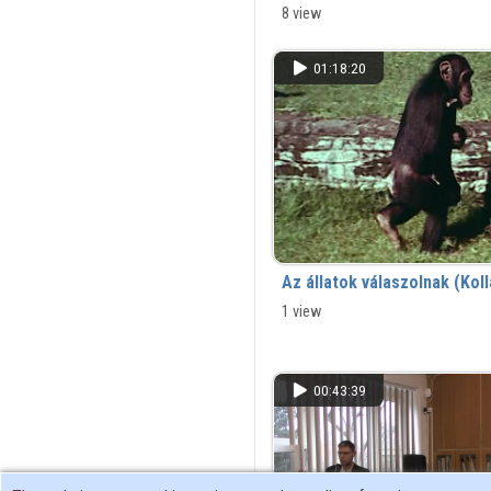
Központban - Szombathely, 2026.0
8 view
01:18:20
Az állatok válaszolnak (Kol
1 view
00:43:39