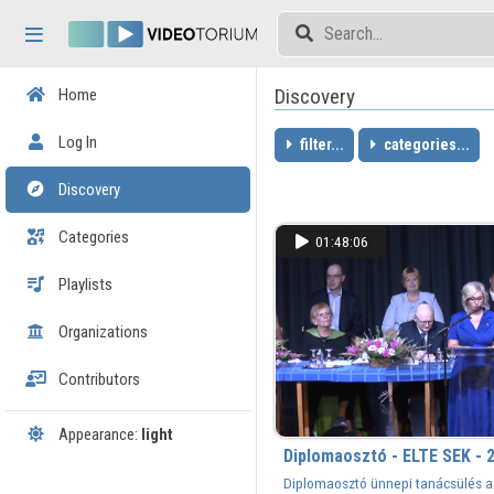
Skip header
Skip menu
Skip content
Discovery
Home
Log In
filter...
categories...
Discovery
Categories
01:48:06
Playlists
Organizations
Contributors
Appearance:
light
Diplomaosztó - ELTE SEK - 2
Diplomaosztó ünnepi tanácsülés a