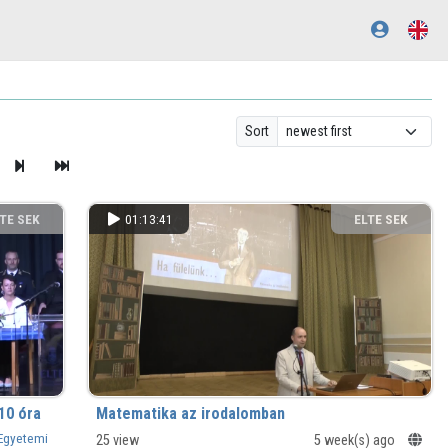
Sort
TE SEK
01:13:41
ELTE SEK
NYVTÁRA
KÖNYVTÁRA
10 óra
Matematika az irodalomban
 Egyetemi
25 view
5 week(s) ago