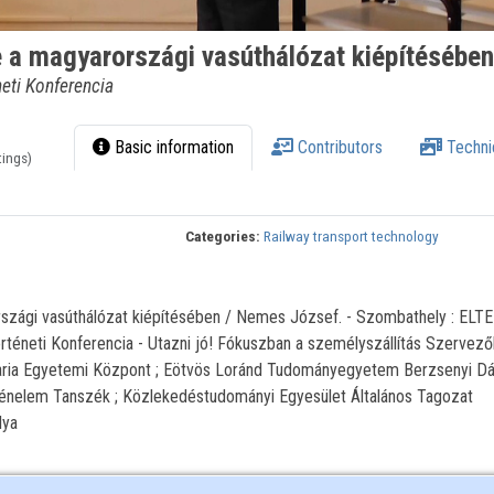
e a magyarországi vasúthálózat kiépítésében
eti Konferencia
Basic information
Contributors
Techni
tings)
Categories:
Railway transport technology
szági vasúthálózat kiépítésében / Nemes József. - Szombathely : ELTE
téneti Konferencia - Utazni jó! Fókuszban a személyszállítás Szervező
ia Egyetemi Központ ; Eötvös Loránd Tudományegyetem Berzsenyi Dá
nelem Tanszék ; Közlekedéstudományi Egyesület Általános Tagozat
lya