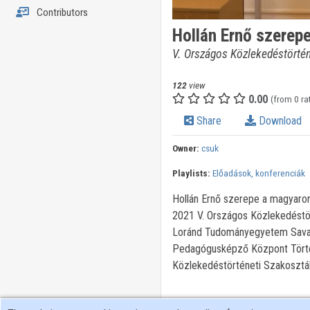
Contributors
Hollán Ernő szerep
V. Országos Közlekedéstörtén
122
view
0.00
(from 0 ra
Share
Download
Owner:
csuk
Playlists:
Előadások, konferenciák
Hollán Ernő szerepe a magyaror
2021 V. Országos Közlekedéstör
Loránd Tudományegyetem Savar
Pedagógusképző Központ Törté
Közlekedéstörténeti Szakosztá