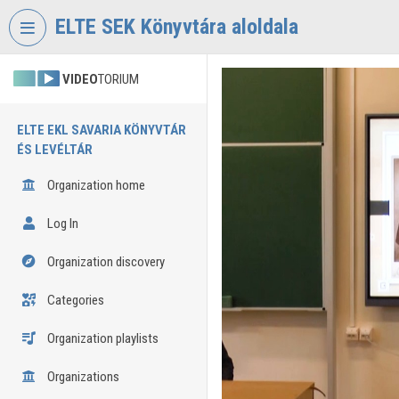
Skip header
Skip menu
Skip content
ELTE SEK Könyvtára aloldala
VIDEO
TORIUM
ELTE EKL SAVARIA KÖNYVTÁR
ÉS LEVÉLTÁR
Organization home
Log In
Organization discovery
Categories
Organization playlists
Organizations