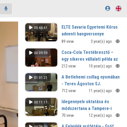
ELTE Savaria Egyetemi Kórus
00:44:41
adventi hangversenye
89 view
3 year(s) ago
Coca-Cola Testébresztő –
00:09:59
egy sikeres vállalati példa az
aktív életmód ösztönzésére
212 view
10 year(s) ago
XIII. Országos Sporttudományi
A Betlehemi csillag nyomában
01:01:21
Kongresszus - Szombathely
- Teres Ágoston SJ.
emlékére
712 view
11 year(s) ago
Kövesligethy Radó
Idegennyelv oktatása és
00:11:11
Természettudományi
módszertana a Tampere-i
Szabadegyetem előadásai
egyetemen
70 view
12 year(s) ago
„IDEGENBEN OTTHON" - TÁMOP
A Felvidék prófétája - Gróf
00:38:20