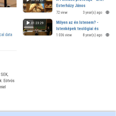
4.1.2.D/12/1/KONV/2012/0006
Esterházy János
72 view
3 year(s) ago
Milyen az én Istenem? -
01:23:29
Istenképek teológiai és
cal data
pszichológiai
1 036 view
8 year(s) ago
megközelítésben
Párbeszédben a teológia és a
pszichológia
 SEK,
k: Eötvös
niel