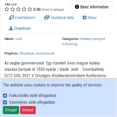
144
view
Organization playlists
Basic information
0.00
(from 0 ratings)
Organizations
Contributors
Technical data
Share
Contributors
Download
Owner:
csuk
Categories:
Railway transport
technology
Playlists:
Előadások, konferenciák
Az angliai gyermekvonat. Egy tizenkét éves magyar kislány
utazása Európán át 1920 nyarán / Kádár Judit. - Szombathely :
ELTE SEK, 2021 V. Országos Közlekedéstörténeti Konferencia -
Utazni jó! Fókuszban a személyszállítás Szervezők: Eötvös
The website uses cookies to improve the quality of services.
Loránd Tudományegyetem Savaria Egyetemi Központ ; Eötvös
Loránd Tudományegyetem Berzsenyi Dániel Pedagógusképző
Funkcionális sütik elfogadása
Központ Történelem Tanszék ; Közlekedéstudományi Egyesület
Személyes sütik elfogadása
Általános Tagozat Közlekedéstörténeti Szakosztálya
Elfogad
Elutasít