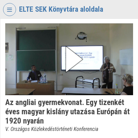
Skip header
Skip menu
Skip content
ELTE SEK Könyvtára aloldala
VIDEO
TORIUM
ELTE
EKL
SAVARIA
KÖNYVTÁR
ÉS
LEVÉLTÁR
Organization home
Az angliai gyermekvonat. Egy tizenkét
Log In
éves magyar kislány utazása Európán át
Organization discovery
1920 nyarán
V. Országos Közlekedéstörténeti Konferencia
Categories