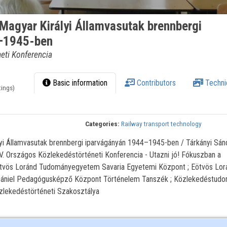
Magyar Királyi Államvasutak brennbergi
–1945-ben
eti Konferencia
Basic information
Contributors
Techni
tings)
Categories:
Railway transport technology
lyi Államvasutak brennbergi iparvágányán 1944–1945-ben / Tárkányi Sánd
. Országos Közlekedéstörténeti Konferencia - Utazni jó! Fókuszban a
ötvös Loránd Tudományegyetem Savaria Egyetemi Központ ; Eötvös Lor
niel Pedagógusképző Központ Történelem Tanszék ; Közlekedéstudo
zlekedéstörténeti Szakosztálya