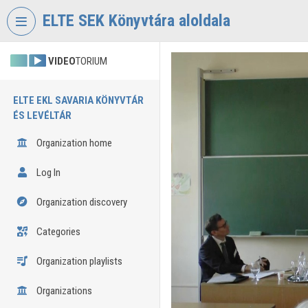
Skip header
Skip menu
Skip content
ELTE SEK Könyvtára aloldala
VIDEO
TORIUM
ELTE EKL SAVARIA KÖNYVTÁR
ÉS LEVÉLTÁR
Organization home
Log In
Organization discovery
Categories
Organization playlists
Organizations