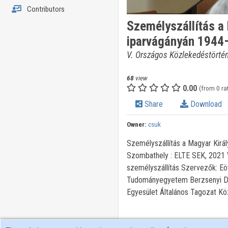
Contributors
Személyszállítás a 
iparvágányán 1944
V. Országos Közlekedéstörtén
68
view
0.00
(from 0 ra
Share
Download
Owner:
csuk
Személyszállítás a Magyar Kirá
Szombathely : ELTE SEK, 2021 V
személyszállítás Szervezők: E
Tudományegyetem Berzsenyi Dá
Egyesület Általános Tagozat Kö