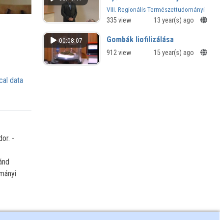
nemzetközi kutatás
VIII. Regionális Természettudományi
keretében
Konferencia
335 view
13 year(s) ago
Sporttudományi szakmai nap - 2015
Gombák liofilizálása
00:08:07
912 view
15 year(s) ago
cal data
or. -
ánd
mányi