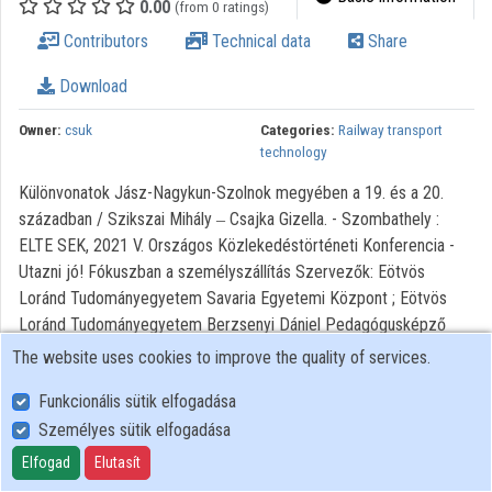
0.00
(from 0 ratings)
Organization playlists
Contributors
Technical data
Share
Organizations
Download
Contributors
Owner:
csuk
Categories:
Railway transport
technology
Különvonatok Jász-Nagykun-Szolnok megyében a 19. és a 20.
században / Szikszai Mihály ‒ Csajka Gizella. - Szombathely :
ELTE SEK, 2021 V. Országos Közlekedéstörténeti Konferencia -
Utazni jó! Fókuszban a személyszállítás Szervezők: Eötvös
Loránd Tudományegyetem Savaria Egyetemi Központ ; Eötvös
Loránd Tudományegyetem Berzsenyi Dániel Pedagógusképző
Központ Történelem Tanszék ; Közlekedéstudományi Egyesület
The website uses cookies to improve the quality of services.
Általános Tagozat Közlekedéstörténeti Szakosztálya
Funkcionális sütik elfogadása
Személyes sütik elfogadása
User Policy
Adatkezelési tájékoztató (en)
Elfogad
Elutasít
Cookie Policy