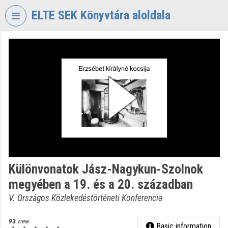
Skip header
Skip menu
Skip content
ELTE SEK Könyvtára aloldala
VIDEO
TORIUM
ELTE
EKL
SAVARIA
KÖNYVTÁR
ÉS
LEVÉLTÁR
Organization home
Különvonatok Jász-Nagykun-Szolnok
Log In
megyében a 19. és a 20. században
Organization discovery
V. Országos Közlekedéstörténeti Konferencia
Categories
93
view
Basic information