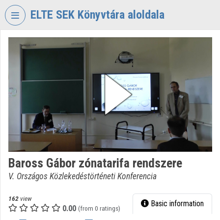
Skip header
Skip menu
Skip content
ELTE SEK Könyvtára aloldala
VIDEO
TORIUM
ELTE
EKL
SAVARIA
KÖNYVTÁR
ÉS
LEVÉLTÁR
Organization home
Baross Gábor zónatarifa rendszere
Log In
V. Országos Közlekedéstörténeti Konferencia
Organization discovery
162
view
Basic information
0.00
Categories
(from 0 ratings)