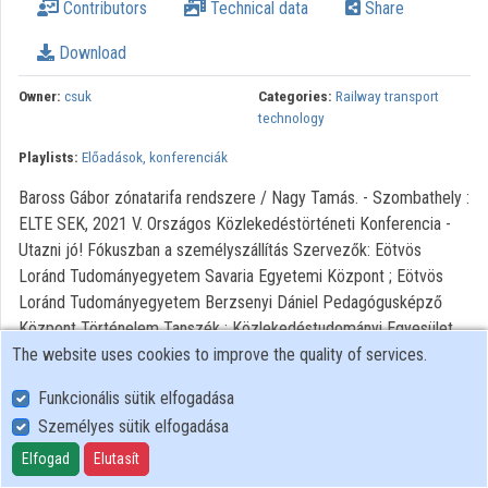
Contributors
Technical data
Share
Organization playlists
Download
Organizations
Owner:
csuk
Categories:
Railway transport
Contributors
technology
Playlists:
Előadások, konferenciák
Baross Gábor zónatarifa rendszere / Nagy Tamás. - Szombathely :
ELTE SEK, 2021 V. Országos Közlekedéstörténeti Konferencia -
Utazni jó! Fókuszban a személyszállítás Szervezők: Eötvös
Loránd Tudományegyetem Savaria Egyetemi Központ ; Eötvös
Loránd Tudományegyetem Berzsenyi Dániel Pedagógusképző
Központ Történelem Tanszék ; Közlekedéstudományi Egyesület
The website uses cookies to improve the quality of services.
Általános Tagozat Közlekedéstörténeti Szakosztálya
Funkcionális sütik elfogadása
Személyes sütik elfogadása
User Policy
Adatkezelési tájékoztató (en)
Elfogad
Elutasít
Cookie Policy