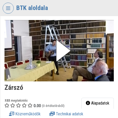
Fejléc kihagyása
Menü kihagyása
Tartalom kihagyása
BTK aloldala
VIDEO
TORIUM
BÖLCSÉSZETTUDOMÁNYI
KUTATÓKÖZPONT
Intézményi kezdőlap
Bejelentkezés
Intézményi felfedezés
Zárszó
Kategóriák
Intézményi listák
155
megtekintés
Alapadatok
0.00
(0 értékelésből)
Intézmények
Közreműködők
Technikai adatok