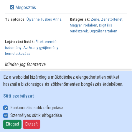
Közreműködők
Megosztás
Tulajdonos:
Újváriné Tüskés Anna
Kategóriák:
Zene
,
Zenetörténet
,
Magyar irodalom
,
Digitális
rendszerek
,
Digitális tartalom
Lejátszási listák:
Értékteremtő
tudomány: Az Arany-gyűjtemény
bemutatkozása
Minden jog fenntartva.
Ez a weboldal kizárólag a működéshez elengedhetetlen sütiket
használ a biztonságos és zökkenőmentes böngészés érdekében.
Süti szabályzat
Funkcionális sütik elfogadása
Személyes sütik elfogadása
Felhasználói szabályzat
Adatkezelési tájékoztató
Elfogad
Elutasít
Süti szabályzat