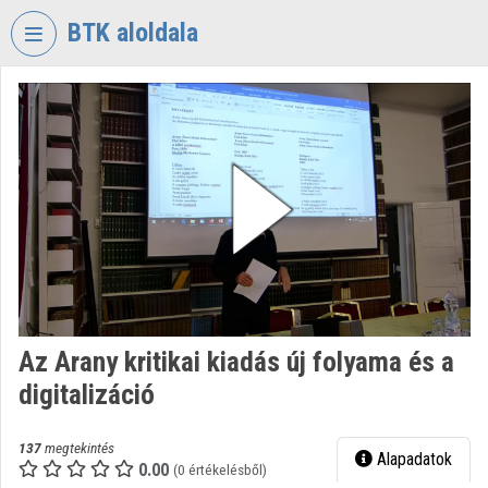
Fejléc kihagyása
Menü kihagyása
Tartalom kihagyása
BTK aloldala
VIDEO
TORIUM
BÖLCSÉSZETTUDOMÁNYI
KUTATÓKÖZPONT
Intézményi kezdőlap
Bejelentkezés
Intézményi felfedezés
Az Arany kritikai kiadás új folyama és a
Kategóriák
digitalizáció
Intézményi listák
137
megtekintés
Alapadatok
Intézmények
0.00
(0 értékelésből)