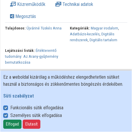
Közreműködők
Technikai adatok
Közreműködők
Megosztás
Tulajdonos:
Újváriné Tüskés Anna
Kategóriák:
Magyar irodalom
,
Adatbázis-kezelés
,
Digitális
rendszerek
,
Digitális tartalom
Lejátszási listák:
Értékteremtő
tudomány: Az Arany-gyűjtemény
bemutatkozása
Minden jog fenntartva.
Ez a weboldal kizárólag a működéshez elengedhetetlen sütiket
használ a biztonságos és zökkenőmentes böngészés érdekében.
Süti szabályzat
Funkcionális sütik elfogadása
Személyes sütik elfogadása
Felhasználói szabályzat
Adatkezelési tájékoztató
Elfogad
Elutasít
Süti szabályzat