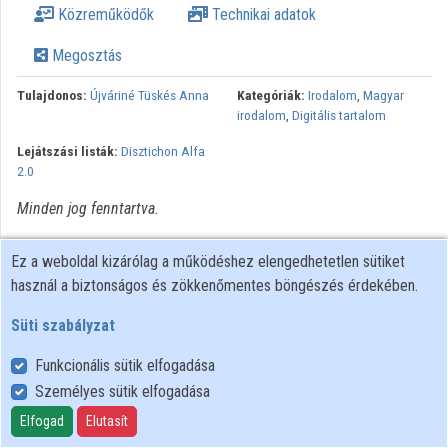
Közreműködők
Technikai adatok
Közreműködők
Megosztás
Tulajdonos:
Újváriné Tüskés Anna
Kategóriák:
Irodalom
,
Magyar
irodalom
,
Digitális tartalom
Lejátszási listák:
Disztichon Alfa
2.0
Minden jog fenntartva.
Ez a weboldal kizárólag a működéshez elengedhetetlen sütiket
használ a biztonságos és zökkenőmentes böngészés érdekében.
Süti szabályzat
Funkcionális sütik elfogadása
Személyes sütik elfogadása
Felhasználói szabályzat
Adatkezelési tájékoztató
Elfogad
Elutasít
Süti szabályzat