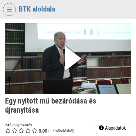
Fejléc kihagyása
Menü kihagyása
Tartalom kihagyása
BTK aloldala
VIDEO
TORIUM
BÖLCSÉSZETTUDOMÁNYI
KUTATÓKÖZPONT
Intézményi kezdőlap
Bejelentkezés
Intézményi felfedezés
Egy nyitott mű bezáródása és
Kategóriák
újranyitása
Intézményi listák
245
megtekintés
Alapadatok
Intézmények
0.00
(0 értékelésből)