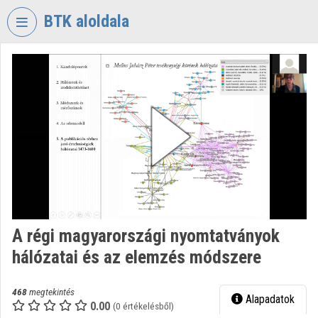
Fejléc kihagyása
Menü kihagyása
Tartalom kihagyása
BTK aloldala
VIDEO
TORIUM
BÖLCSÉSZETTUDOMÁNYI
KUTATÓKÖZPONT
Intézményi kezdőlap
Bejelentkezés
Intézményi felfedezés
A régi magyarországi nyomtatványok
Kategóriák
hálózatai és az elemzés módszere
Intézményi listák
468
megtekintés
Alapadatok
Intézmények
0.00
(0 értékelésből)