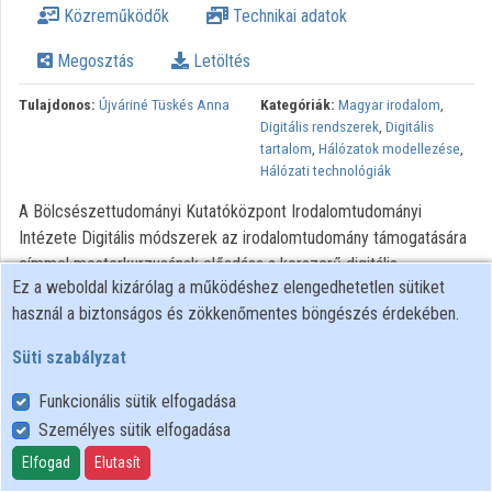
Közreműködők
Technikai adatok
Közreműködők
Megosztás
Letöltés
Tulajdonos:
Újváriné Tüskés Anna
Kategóriák:
Magyar irodalom
,
Digitális rendszerek
,
Digitális
tartalom
,
Hálózatok modellezése
,
Hálózati technológiák
A Bölcsészettudományi Kutatóközpont Irodalomtudományi
Intézete Digitális módszerek az irodalomtudomány támogatására
címmel mesterkurzusának előadása a korszerű digitális
Ez a weboldal kizárólag a működéshez elengedhetetlen sütiket
módszerek alkalmazási lehetőségeiről.
használ a biztonságos és zökkenőmentes böngészés érdekében.
Minden jog fenntartva.
Süti szabályzat
Funkcionális sütik elfogadása
Személyes sütik elfogadása
Felhasználói szabályzat
Adatkezelési tájékoztató
Elfogad
Elutasít
Süti szabályzat