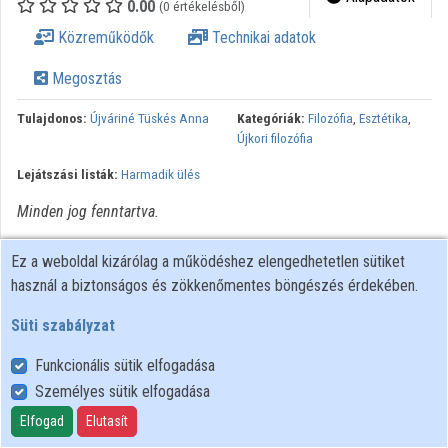
0.00
(0 értékelésből)
Közreműködők
Közreműködők
Technikai adatok
Megosztás
Tulajdonos:
Újváriné Tüskés Anna
Kategóriák:
Filozófia
,
Esztétika
,
Újkori filozófia
Lejátszási listák:
Harmadik ülés
Minden jog fenntartva.
Ez a weboldal kizárólag a működéshez elengedhetetlen sütiket
használ a biztonságos és zökkenőmentes böngészés érdekében.
Süti szabályzat
Funkcionális sütik elfogadása
Személyes sütik elfogadása
Felhasználói szabályzat
Adatkezelési tájékoztató
Elfogad
Elutasít
Süti szabályzat