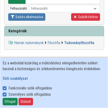
Közreműködők
Felhasználó
Felhasználó
Szűrés alkalmazása
Szűrők törlése
Kategóriák
Humán tudományok
Filozófia
Tudományfilozófia
Ez a weboldal kizárólag a működéshez elengedhetetlen sütiket
használ a biztonságos és zökkenőmentes böngészés érdekében.
Süti szabályzat
Funkcionális sütik elfogadása
Személyes sütik elfogadása
Felhasználói szabályzat
Adatkezelési tájékoztató
Elfogad
Elutasít
Süti szabályzat