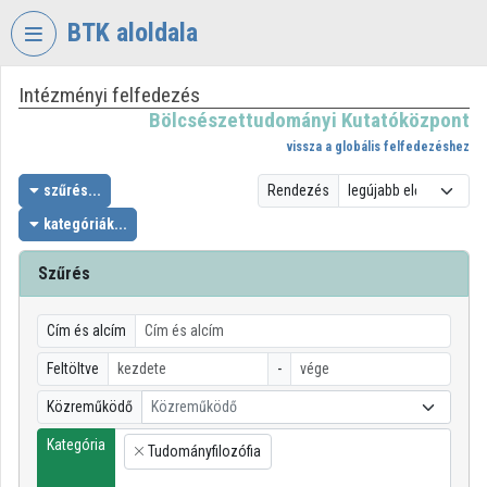
Fejléc kihagyása
Menü kihagyása
Tartalom kihagyása
BTK aloldala
Intézményi felfedezés
VIDEO
TORIUM
Bölcsészettudományi Kutatóközpont
vissza a globális felfedezéshez
BÖLCSÉSZETTUDOMÁNYI
KUTATÓKÖZPONT
szűrés...
Rendezés
kategóriák...
Intézményi kezdőlap
Bejelentkezés
Szűrés
Intézményi felfedezés
Cím és alcím
Kategóriák
Feltöltve
-
Közreműködő
Közreműködő
Intézményi listák
Kategória
Tudományfilozófia
Intézmények
×