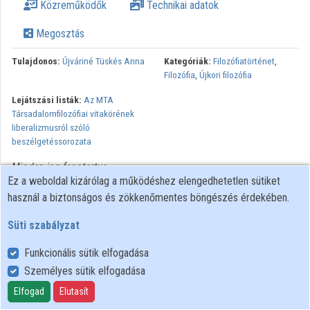
Közreműködők
Technikai adatok
Közreműködők
Megosztás
Tulajdonos:
Újváriné Tüskés Anna
Kategóriák:
Filozófiatörténet
,
Filozófia
,
Újkori filozófia
Lejátszási listák:
Az MTA
Társadalomfilozófiai vitakörének
liberalizmusról szóló
beszélgetéssorozata
Minden jog fenntartva.
Ez a weboldal kizárólag a működéshez elengedhetetlen sütiket
használ a biztonságos és zökkenőmentes böngészés érdekében.
Süti szabályzat
Funkcionális sütik elfogadása
Személyes sütik elfogadása
Felhasználói szabályzat
Adatkezelési tájékoztató
Elfogad
Elutasít
Süti szabályzat