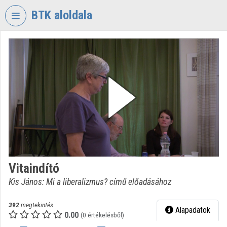
Fejléc kihagyása
Menü kihagyása
Tartalom kihagyása
BTK aloldala
VIDEO
TORIUM
BÖLCSÉSZETTUDOMÁNYI
KUTATÓKÖZPONT
Intézményi kezdőlap
Bejelentkezés
Intézményi felfedezés
Vitaindító
Kategóriák
Kis János: Mi a liberalizmus? című előadásához
Intézményi listák
392
megtekintés
Alapadatok
Intézmények
0.00
(0 értékelésből)