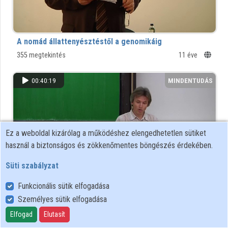
Közreműködők
A nomád állattenyésztéstől a genomikáig
355 megtekintés
11 éve
00:40:19
MINDENTUDÁS
Ez a weboldal kizárólag a működéshez elengedhetetlen sütiket
használ a biztonságos és zökkenőmentes böngészés érdekében.
Süti szabályzat
Funkcionális sütik elfogadása
A hőtan második főtételének előkészítése
Személyes sütik elfogadása
861 megtekintés
11 éve
Elfogad
Elutasít