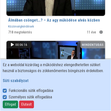
Közreműködők
Álmában csönget...? – Az agy működése alvás közben
Közönségkérdések
718 megtekintés
11 éve
00:06:16
MINDENTUDÁS
Ez a weboldal kizárólag a működéshez elengedhetetlen sütiket
használ a biztonságos és zökkenőmentes böngészés érdekében.
Süti szabályzat
Funkcionális sütik elfogadása
Személyes sütik elfogadása
Tudjuk-e, mi a lelki egészség? A mentális folyamatok
Elfogad
Elutasít
biológiai, pszichológiai és társadalmi összetevői