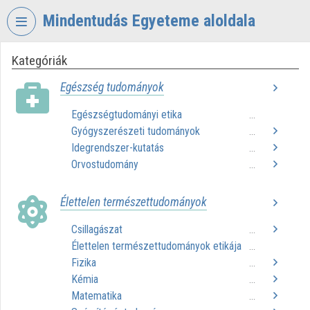
Fejléc kihagyása
Menü kihagyása
Tartalom kihagyása
Mindentudás Egyeteme aloldala
Kategóriák
VIDEO
TORIUM
Egészség tudományok
MINDENTUDÁS
Egészségtudományi etika
...
EGYETEME
Gyógyszerészeti tudományok
...
Intézményi kezdőlap
Idegrendszer-kutatás
...
Orvostudomány
...
Bejelentkezés
Élettelen természettudományok
Intézményi felfedezés
Csillagászat
...
Kategóriák
Élettelen természettudományok etikája
...
Fizika
Intézményi listák
...
Kémia
...
Intézmények
Matematika
...