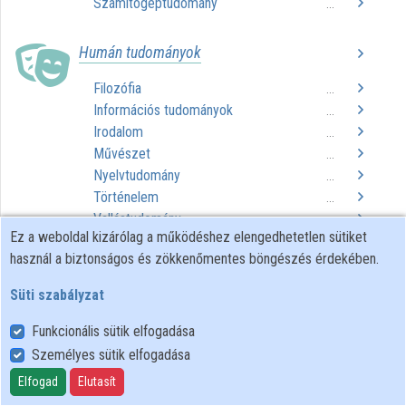
Számítógéptudomány
...
Közreműködők
Humán tudományok
Filozófia
...
Információs tudományok
...
Irodalom
...
Művészet
...
Nyelvtudomány
...
Történelem
...
Vallástudomány
...
Ez a weboldal kizárólag a működéshez elengedhetetlen sütiket
használ a biztonságos és zökkenőmentes böngészés érdekében.
Műszaki tudományok
Süti szabályzat
Építészet
...
Mérnöki tudományok
...
Funkcionális sütik elfogadása
Technológiai eljárások
...
Személyes sütik elfogadása
Elfogad
Elutasít
Társadalomtudományok