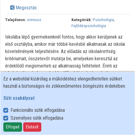
Közreműködők
Megosztás
Tulajdonos:
erinnusz
Kategóriák:
Pszichológia
,
Fejlődéspszichológia
Iskolába lépő gyermekeinknél fontos, hogy akkor kerüljenek az
első osztályba, amikor már többé-kevésbé alkalmasak az iskolai
követelmények teljesítésére. Az előadás az iskolaérettség
kritériumait, összetevőt mutatja be, amelyeken keresztül az
érdeklődő megismerheti az alkalmasság feltételeit. Érinti az
iskolaéretlenség leggyakrabb előfordulási okait, melyek
Ez a weboldal kizárólag a működéshez elengedhetetlen sütiket
ismeretében a szülő beavatkozhat gyermeke helyes irányú
használ a biztonságos és zökkenőmentes böngészés érdekében.
fejlesztése érdekében.
Süti szabályzat
Minden jog fenntartva
Funkcionális sütik elfogadása
Személyes sütik elfogadása
Felhasználói szabályzat
Adatkezelési tájékoztató
Elfogad
Elutasít
Süti szabályzat