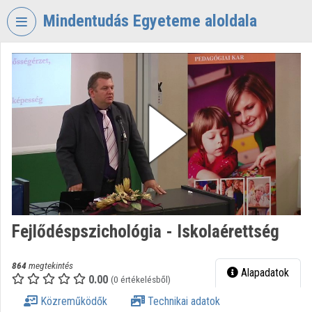
Fejléc kihagyása
Menü kihagyása
Tartalom kihagyása
Mindentudás Egyeteme aloldala
VIDEO
TORIUM
MINDENTUDÁS
EGYETEME
Intézményi kezdőlap
Bejelentkezés
Intézményi felfedezés
Fejlődéspszichológia - Iskolaérettség
Kategóriák
Intézményi listák
864
megtekintés
Alapadatok
0.00
(0 értékelésből)
Intézmények
Közreműködők
Technikai adatok