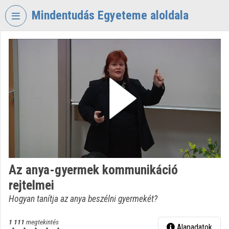
Fejléc kihagyása
Menü kihagyása
Tartalom kihagyása
Mindentudás Egyeteme aloldala
VIDEO
TORIUM
MINDENTUDÁS
EGYETEME
Intézményi kezdőlap
Bejelentkezés
Intézményi felfedezés
Az anya-gyermek kommunikáció
Kategóriák
rejtelmei
Intézményi listák
Hogyan tanítja az anya beszélni gyermekét?
Intézmények
1 111
megtekintés
Alapadatok