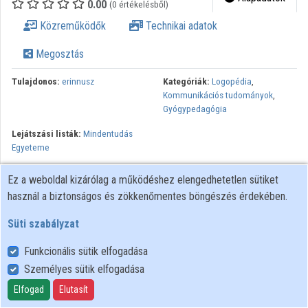
0.00
(0 értékelésből)
Közreműködők
Közreműködők
Technikai adatok
Megosztás
Tulajdonos:
erinnusz
Kategóriák:
Logopédia
,
Kommunikációs tudományok
,
Gyógypedagógia
Lejátszási listák:
Mindentudás
Egyeteme
Az előadás témája azoknak az utóbbi 20 évben megjelent hazai
Ez a weboldal kizárólag a működéshez elengedhetetlen sütiket
és nemzetközi tudományos eredményeknek az áttekintése,
használ a biztonságos és zökkenőmentes böngészés érdekében.
melyek az anyai beszédben fellelhető magánhangzók képzése
során tetten érhető tanítási mechanizmusokat vizsgálják. Hogyan,
Süti szabályzat
milyen módon tanítja az anya beszélni gyermekét, a
Funkcionális sütik elfogadása
csecsemőkortól a kisgyermek koron át? Miben különbözik
Személyes sütik elfogadása
egymástól az anya felnőttekhez, illetve gyermekekhez intézett
beszéde? Mennyire érzékeny az anya gyermeke beszédének
Elfogad
Elutasít
akusztikai szerkezetére, és miben más a különböző nyelveken