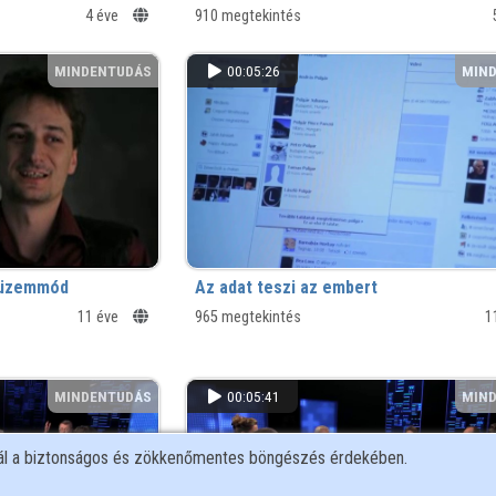
4 éve
910 megtekintés
MINDENTUDÁS
00:05:26
MIN
i üzemmód
Az adat teszi az embert
11 éve
965 megtekintés
1
MINDENTUDÁS
00:05:41
MIN
nál a biztonságos és zökkenőmentes böngészés érdekében.