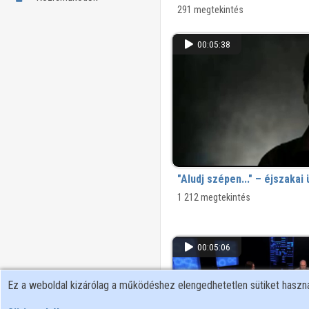
291 megtekintés
00:05:38
"Aludj szépen..." – éjszaka
1 212 megtekintés
00:05:06
Ez a weboldal kizárólag a működéshez elengedhetetlen sütiket hasz