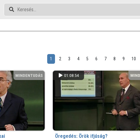
1
2
3
4
5
6
7
8
9
10
MINDENTUDÁS
01:08:54
MIN
kai
Öregedés: Örök ifjúság?