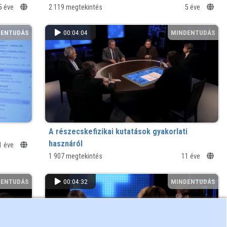
5 éve
2 119 megtekintés
5 éve
DENTUDÁS
00:04:04
MINDENTUDÁS
A részecskefizikai kutatások gyakorlati
hasznáról
1 éve
Rövidített változat
1 907 megtekintés
11 éve
DENTUDÁS
00:04:32
MINDENTUDÁS