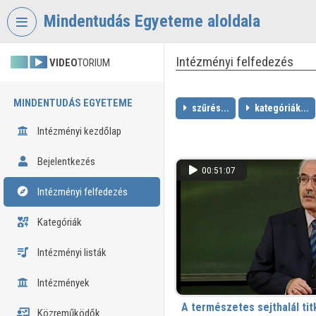
Fejléc kihagyása
Menü kihagyása
Tartalom kihagyása
Mindentudás Egyeteme aloldala
Intézményi felfedezés
VIDEO
TORIUM
MINDENTUDÁS EGYETEME
szűrés...
kategóriák...
Intézményi kezdőlap
Bejelentkezés
00:51:07
Intézményi felfedezés
Kategóriák
Intézményi listák
Intézmények
A természetes sejthalál tit
Közreműködők