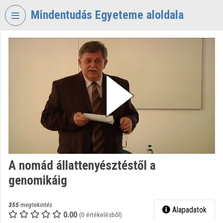
Fejléc kihagyása
Menü kihagyása
Tartalom kihagyása
Mindentudás Egyeteme aloldala
VIDEO
TORIUM
MINDENTUDÁS
EGYETEME
Intézményi kezdőlap
Bejelentkezés
Intézményi felfedezés
A nomád állattenyésztéstől a
Kategóriák
genomikáig
Intézményi listák
355
megtekintés
Alapadatok
Intézmények
0.00
(0 értékelésből)