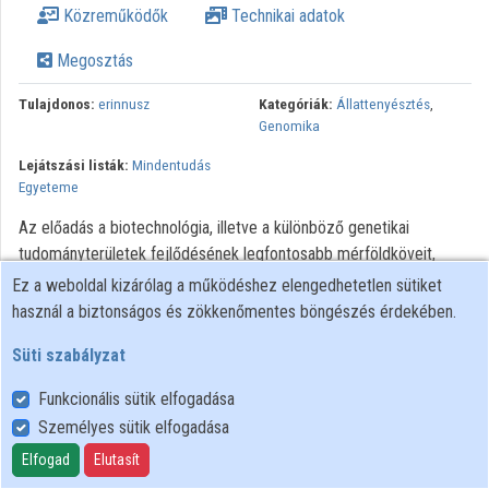
Közreműködők
Technikai adatok
Közreműködők
Megosztás
Tulajdonos:
erinnusz
Kategóriák:
Állattenyésztés
,
Genomika
Lejátszási listák:
Mindentudás
Egyeteme
Az előadás a biotechnológia, illetve a különböző genetikai
tudományterületek fejlődésének legfontosabb mérföldköveit,
illetve legújabb eredményeit mutatja be, kiemelve a jövőbeli
Ez a weboldal kizárólag a működéshez elengedhetetlen sütiket
specializáció lehetőségeit is. Az előadás hallgatói
használ a biztonságos és zökkenőmentes böngészés érdekében.
megismerkedhetnek az embrióátültetéstől kezdve a
Süti szabályzat
genomkutatásokon át a legbonyolultabb proteomikai
módszerekkel is.
Funkcionális sütik elfogadása
Személyes sütik elfogadása
Minden jog fenntartva
Elfogad
Elutasít