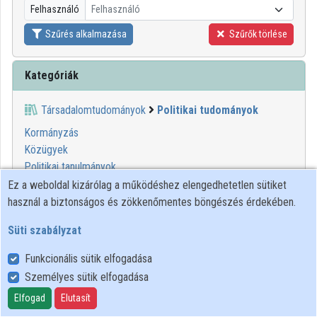
Felhasználó
Felhasználó
Közreműködők
Szűrés alkalmazása
Szűrők törlése
Kategóriák
Társadalomtudományok
Politikai tudományok
Kormányzás
Közügyek
Politikai tanulmányok
Tudomány és társadalom
Ez a weboldal kizárólag a működéshez elengedhetetlen sütiket
Tudomány szerepének ismerete
használ a biztonságos és zökkenőmentes böngészés érdekében.
Süti szabályzat
1
2
Funkcionális sütik elfogadása
00:04:32
MINDENTUDÁS
Személyes sütik elfogadása
Elfogad
Elutasít