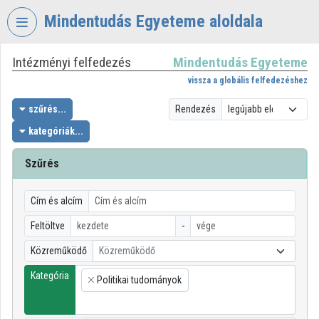
Fejléc kihagyása
Menü kihagyása
Tartalom kihagyása
Mindentudás Egyeteme aloldala
Intézményi felfedezés
Mindentudás Egyeteme
VIDEO
TORIUM
vissza a globális felfedezéshez
MINDENTUDÁS
szűrés...
Rendezés
EGYETEME
kategóriák...
Intézményi kezdőlap
Szűrés
Bejelentkezés
Cím és alcím
Intézményi felfedezés
Feltöltve
-
Kategóriák
Közreműködő
Közreműködő
Intézményi listák
Kategória
Politikai tudományok
×
Intézmények