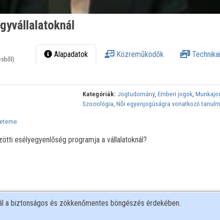
gyvállalatoknál
Alapadatok
Közreműködők
Technikai
ésből)
Kategóriák:
Jogtudomány
,
Emberi jogok
,
Munkajo
Szociológia
,
Női egyenjogúságra vonatkozó tanul
yeteme
ötti esélyegyenlőség programja a vállalatoknál?
nál a biztonságos és zökkenőmentes böngészés érdekében.