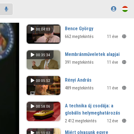
Bence György
00:04:03
662 megtekintés
11 éve
Membránműveletek alapjai
00:35:34
391 megtekintés
11 éve
Rényi András
00:05:52
489 megtekintés
11 éve
A technika új csodája: a
00:58:06
globális helymeghatározás
2 412 megtekintés
12 éve
Miért olvasunk egyre
01:11:02