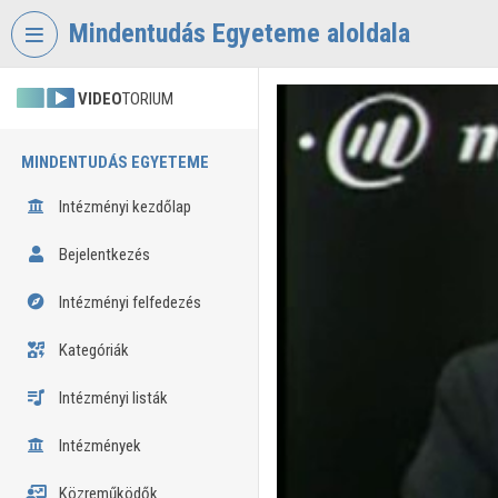
Fejléc kihagyása
Menü kihagyása
Tartalom kihagyása
Mindentudás Egyeteme aloldala
VIDEO
TORIUM
MINDENTUDÁS EGYETEME
Intézményi kezdőlap
Bejelentkezés
Intézményi felfedezés
Kategóriák
Intézményi listák
Intézmények
Közreműködők