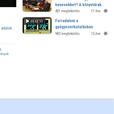
kevesebbet? A könyvtárak
szerepvállalásának
401 megtekintés
11 éve
alternatívái
Forradalom a
00:47:33
gyógyszerkutatásban
 adatok
982 megtekintés
12 éve
g
,
mányok