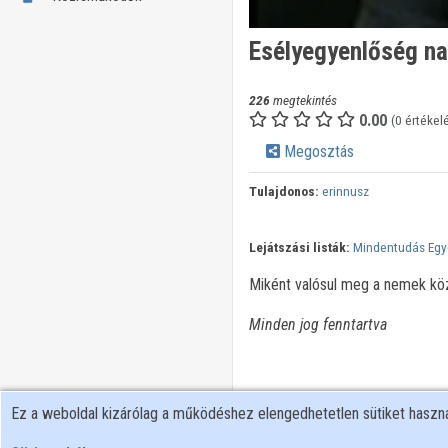
Esélyegyenlőség na
226
megtekintés
0.00
(0 értékel
Megosztás
Tulajdonos:
erinnusz
Lejátszási listák:
Mindentudás Eg
Miként valósul meg a nemek köz
Minden jog fenntartva
Ez a weboldal kizárólag a működéshez elengedhetetlen sütiket hasz