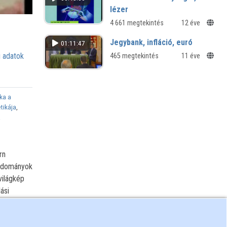
lézer
4 661 megtekintés
12 éve
Jegybank, infláció, euró
01:11:47
 adatok
465 megtekintés
11 éve
ika a
tikája
,
a
rn
tudományok
világkép
ási
ásos és a
k a