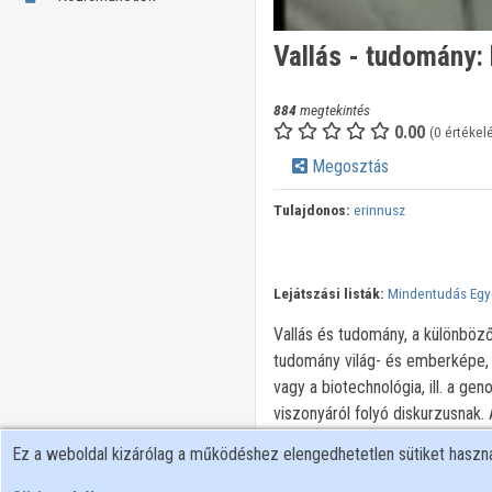
Vallás - tudomány:
884
megtekintés
0.00
(0 értékel
Megosztás
Tulajdonos:
erinnusz
Lejátszási listák:
Mindentudás Eg
Vallás és tudomány, a különböz
tudomány világ- és emberképe, 
vagy a biotechnológia, ill. a g
viszonyáról folyó diskurzusnak.
magyarázata napjainkban egyará
Ez a weboldal kizárólag a működéshez elengedhetetlen sütiket hasz
tudományos világkép? Feszül-e 