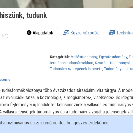
 hiszünk, tudunk
Alapadatok
Közreműködők
Technikai
ésből)
Kategóriák:
Vallástudomány
,
Egyháztudomány
,
Et
természettudományokban
,
Szociális tudományok e
Tudomány szerepének ismerete
,
Tudománypolitik
yeteme
ő tudásformák viszonya több évszázados társadalmi vita tárgya. A mode
az evolúciókutatás, a kozmológia, a megismerés-, viselkedés- és ideg
enomika fejleményei új lendületet kölcsönöznek a vallásos és tudományos 
 A vallási jelenségek tudományos és a tudomány vizsgálta jelenségek vall
nt nagy népszerűségnek örvend. Milyen viszonyban áll korunkban a vall
nál a biztonságos és zökkenőmentes böngészés érdekében.
ellentét vallásos és tudományos világmagyarázatok között? Mit jelezne