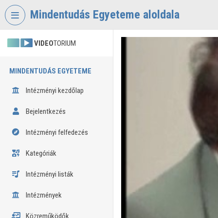
Fejléc kihagyása
Menü kihagyása
Tartalom kihagyása
Mindentudás Egyeteme aloldala
VIDEO
TORIUM
MINDENTUDÁS EGYETEME
Intézményi kezdőlap
Bejelentkezés
Intézményi felfedezés
Kategóriák
Intézményi listák
Intézmények
Közreműködők