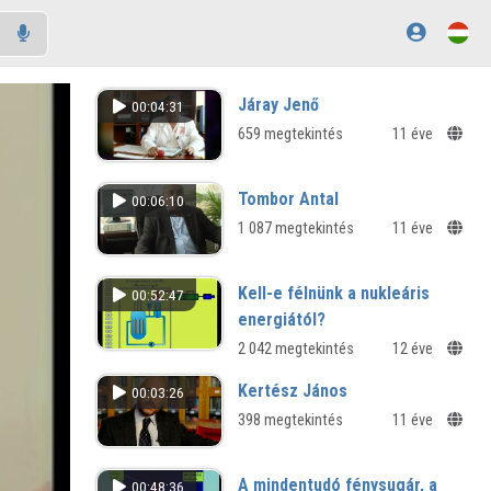
Járay Jenő
00:04:31
659 megtekintés
11 éve
Tombor Antal
00:06:10
1 087 megtekintés
11 éve
Kell-e félnünk a nukleáris
00:52:47
energiától?
2 042 megtekintés
12 éve
Kertész János
00:03:26
398 megtekintés
11 éve
A mindentudó fénysugár, a
00:48:36