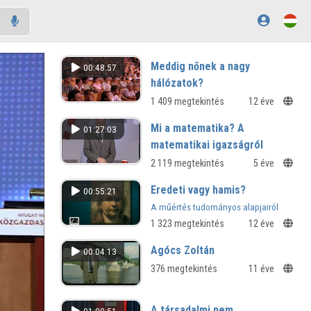
Meddig nőnek a nagy
00:48:57
hálózatok?
1 409 megtekintés
12 éve
Mi a matematika? A
01:27:03
matematikai igazságról
2 119 megtekintés
5 éve
Eredeti vagy hamis?
00:55:21
A műértés tudományos alapjairól
1 323 megtekintés
12 éve
Agócs Zoltán
00:04:13
376 megtekintés
11 éve
A társadalmi nem