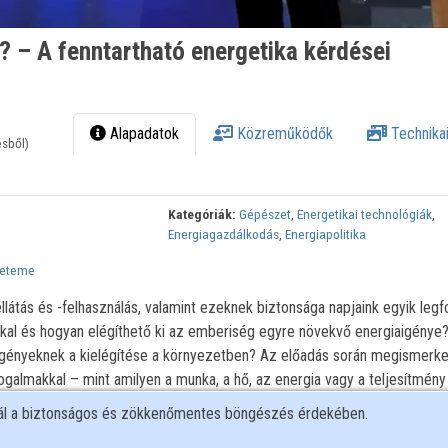
? – A fenntartható energetika kérdései
Alapadatok
Közreműködők
Technikai
ésből)
Kategóriák:
Gépészet
,
Energetikai technológiák
,
Energiagazdálkodás
,
Energiapolitika
yeteme
llátás és -felhasználás, valamint ezeknek biztonsága napjaink egyik leg
kal és hogyan elégíthető ki az emberiség egyre növekvő energiaigénye?
igényeknek a kielégítése a környezetben? Az előadás során megismerk
ogalmakkal – mint amilyen a munka, a hő, az energia vagy a teljesítmény
r helytelenül használunk. Betekintést nyerünk a világ és Magyarország
nál a biztonságos és zökkenőmentes böngészés érdekében.
etébe, majd a jelen helyzetet elemezve, a hagyományos és a megújuló