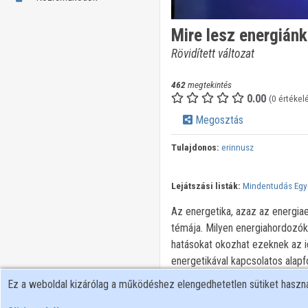
Mire lesz energiánk
Rövidített változat
462
megtekintés
0.00
(0 értékel
Megosztás
Tulajdonos:
erinnusz
Lejátszási listák:
Mindentudás Eg
Az energetika, azaz az energiae
témája. Milyen energiahordozók
hatásokat okozhat ezeknek az 
energetikával kapcsolatos alapf
melyeket a közbeszédben sokszo
Ez a weboldal kizárólag a működéshez elengedhetetlen sütiket hasz
energiafelhasználásának történ