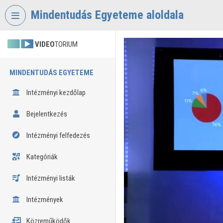
Fejléc kihagyása
Menü kihagyása
Tartalom kihagyása
Mindentudás Egyeteme aloldala
VIDEO
TORIUM
MINDENTUDÁS EGYETEME
Intézményi kezdőlap
Bejelentkezés
Intézményi felfedezés
Kategóriák
Intézményi listák
Intézmények
Közreműködők