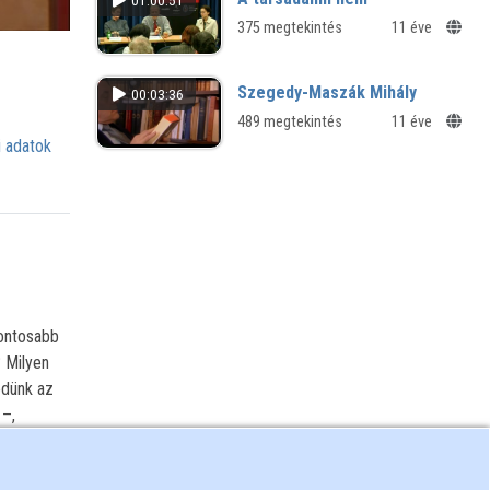
01:00:51
375 megtekintés
11 éve
Szegedy-Maszák Mihály
00:03:36
489 megtekintés
11 éve
 adatok
fontosabb
 Milyen
edünk az
 –,