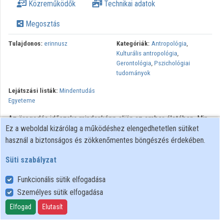
Közreműködők
Technikai adatok
Közreműködők
Megosztás
Tulajdonos:
erinnusz
Kategóriák:
Antropológia
,
Kulturális antropológia
,
Gerontológia
,
Pszichológiai
tudományok
Lejátszási listák:
Mindentudás
Egyeteme
Az öregedés időszaka mindenképp eljön az ember életében. Min
Ez a weboldal kizárólag a működéshez elengedhetetlen sütiket
múlik az, hogy mely életkortól számítjuk az időskor kezdetét és
használ a biztonságos és zökkenőmentes böngészés érdekében.
miként változik ez a várható életkor függvényében? Vajon a testi
és lelki működés leromlása kötelező velejárója-e ennek az
Süti szabályzat
időszaknak? Mit tehet a család, s mit tehetnek a szakemberek
annak érdekében, hogy az öregedés időszaka kiteljesedést, s ne
Funkcionális sütik elfogadása
kiüresedést hozzon? Pszichiáter, öregedéskutató,
Személyes sütik elfogadása
szakpszichológus, kultúrantropológus és civil aktivista beszélget e
Elfogad
Elutasít
roppant komplex társadalmi problémáról.