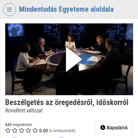
Fejléc kihagyása
Menü kihagyása
Tartalom kihagyása
Mindentudás Egyeteme aloldala
VIDEO
TORIUM
MINDENTUDÁS
EGYETEME
Intézményi kezdőlap
Bejelentkezés
Intézményi felfedezés
Beszélgetés az öregedésről, időskorról
Kategóriák
Rövidített változat
Intézményi listák
635
megtekintés
Alapadatok
Intézmények
0.00
(0 értékelésből)