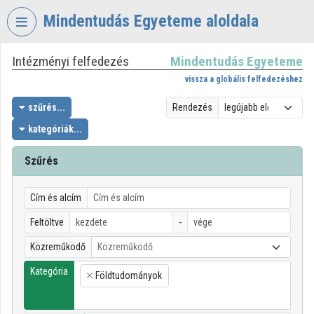
Fejléc kihagyása
Menü kihagyása
Tartalom kihagyása
Mindentudás Egyeteme aloldala
Intézményi felfedezés
Mindentudás Egyeteme
VIDEO
TORIUM
vissza a globális felfedezéshez
MINDENTUDÁS
szűrés...
Rendezés
EGYETEME
kategóriák...
Intézményi kezdőlap
Szűrés
Bejelentkezés
Cím és alcím
Intézményi felfedezés
Feltöltve
-
Kategóriák
Közreműködő
Közreműködő
Intézményi listák
Kategória
Földtudományok
×
Intézmények