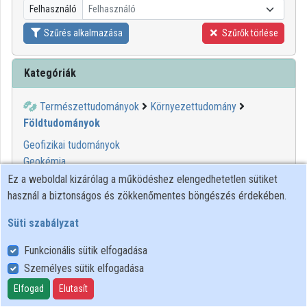
Felhasználó
Felhasználó
Közreműködők
Szűrés alkalmazása
Szűrők törlése
Kategóriák
Természettudományok
Környezettudomány
Földtudományok
Geofizikai tudományok
Geokémia
Őslénytan
Ez a weboldal kizárólag a működéshez elengedhetetlen sütiket
Talajmechanika
használ a biztonságos és zökkenőmentes böngészés érdekében.
Tengerkutatás
Süti szabályzat
Természetföldrajz
Funkcionális sütik elfogadása
00:04:36
MINDENTUDÁS
Személyes sütik elfogadása
Elfogad
Elutasít