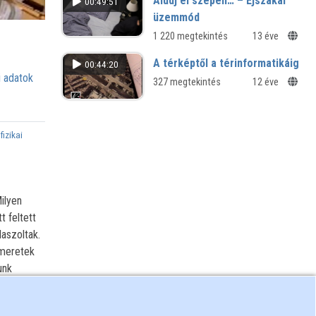
Aludj el szépen… – Éjszakai
00:49:51
üzemmód
1 220 megtekintés
13 éve
A térképtől a térinformatikáig
00:44:20
 adatok
327 megtekintés
12 éve
fizikai
ilyen
t feltett
aszoltak.
smeretek
unk
a Föld