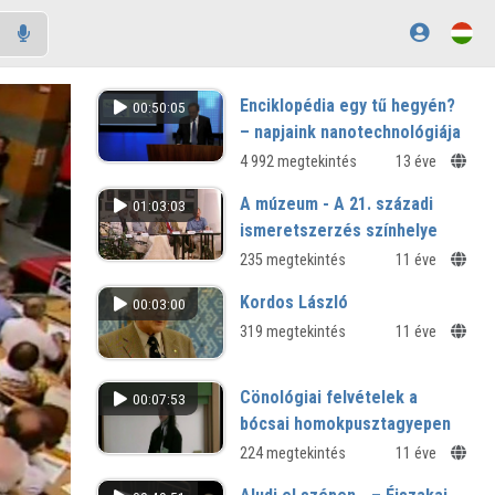
Enciklopédia egy tű hegyén?
00:50:05
– napjaink nanotechnológiája
4 992 megtekintés
13 éve
A múzeum - A 21. századi
01:03:03
ismeretszerzés színhelye
235 megtekintés
11 éve
Kordos László
00:03:00
319 megtekintés
11 éve
Cönológiai felvételek a
00:07:53
bócsai homokpusztagyepen
224 megtekintés
11 éve