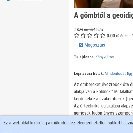
A gömbtől a geoidig
1 529
megtekintés
0.00
(0 értékel
Megosztás
Tulajdonos:
Könyvtáros
Lejátszási listák:
Mindentudás Eg
Az embereket évezredek óta érde
alakja van a Földnek? Mi találha
kérdésekre a szakemberek (geod
Az űrtechnika kialakulása alapv
nemcsak tudományos szempontbó
például a meteorológiai célú űr
Ez a weboldal kizárólag a működéshez elengedhetetlen sütiket hasz
alakjáról és felszínéről az űrte