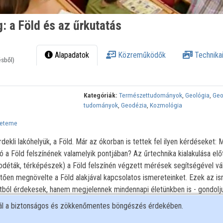
: a Föld és az űrkutatás
Alapadatok
Közreműködők
Technikai
ésből)
Kategóriák:
Természettudományok
,
Geológia
,
Geo
tudományok
,
Geodézia
,
Kozmológia
yeteme
kli lakóhelyük, a Föld. Már az ókorban is tettek fel ilyen kérdéseket: M
tó a Föld felszínének valamelyik pontjában? Az űrtechnika kialakulása előt
éták, térképészek) a Föld felszínén végzett mérések segítségével vál
etően megnövelte a Föld alakjával kapcsolatos ismereteinket. Ezek az i
l érdekesek, hanem megjelennek mindennapi életünkben is - gondolj
felvételekre vagy a korszerű járműnavigációs rendszerekre. Az előadás 
nál a biztonságos és zökkenőmentes böngészés érdekében.
chnika segítségével nyert legújabb ismereteket mutatja be.