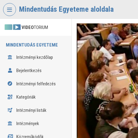
Fejléc kihagyása
Menü kihagyása
Tartalom kihagyása
Mindentudás Egyeteme aloldala
VIDEO
TORIUM
MINDENTUDÁS EGYETEME
Intézményi kezdőlap
Bejelentkezés
Intézményi felfedezés
Kategóriák
Intézményi listák
Intézmények
Közreműködők