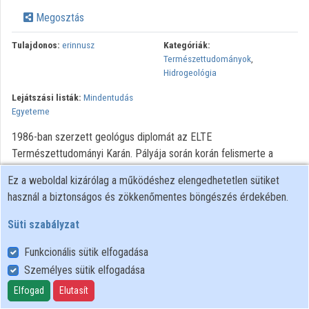
Közreműködők
Megosztás
Tulajdonos:
erinnusz
Kategóriák:
Természettudományok
,
Hidrogeológia
Lejátszási listák:
Mindentudás
Egyeteme
1986-ban szerzett geológus diplomát az ELTE
Természettudományi Karán. Pályája során korán felismerte a
medenceléptékben működő felszín alatti vízáramlási rendszerek
Ez a weboldal kizárólag a működéshez elengedhetetlen sütiket
jelentőségét, és meghonosítta ezt a témát az egyetemi
használ a biztonságos és zökkenőmentes böngészés érdekében.
oktatásban. Megteremtette műhelyében a nemzetközi
hidrogeológiai kutatásba való bekapcsolódás személyi és
Süti szabályzat
infrastrukturális feltételeit. Főbb kutatási területei: a felszín alatti
Funkcionális sütik elfogadása
vizek sérülékenységi vizsgálata, az üledékes medencékben zajló
folyadékmozgás megismerése, a hipogén karsztosodás
Személyes sütik elfogadása
folyamatainak elemzése, a geotermikus energia fenntartható
Elfogad
Elutasít
hasznosítása. Jelenleg az ELTE Általános és Alkalmazott Földtani