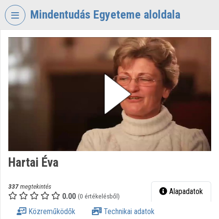
Fejléc kihagyása
Menü kihagyása
Tartalom kihagyása
Mindentudás Egyeteme aloldala
VIDEO
TORIUM
MINDENTUDÁS
EGYETEME
Intézményi kezdőlap
Bejelentkezés
Intézményi felfedezés
Hartai Éva
Kategóriák
Intézményi listák
337
megtekintés
Alapadatok
0.00
(0 értékelésből)
Intézmények
Közreműködők
Technikai adatok