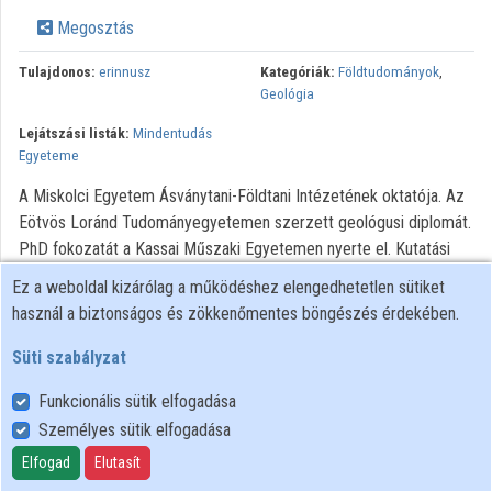
Közreműködők
Megosztás
Tulajdonos:
erinnusz
Kategóriák:
Földtudományok
,
Geológia
Lejátszási listák:
Mindentudás
Egyeteme
A Miskolci Egyetem Ásványtani-Földtani Intézetének oktatója. Az
Eötvös Loránd Tudományegyetemen szerzett geológusi diplomát.
PhD fokozatát a Kassai Műszaki Egyetemen nyerte el. Kutatási
területe a hazai és szlovákiai epitermális, alacsony hőmérsékleten
Ez a weboldal kizárólag a működéshez elengedhetetlen sütiket
képződött érctelepek vizsgálata. Számos hazai és nemzetközi
használ a biztonságos és zökkenőmentes böngészés érdekében.
projekt megvalósításában vett részt, többségükben
projektvezetőként. A Magyarhoni Földtani Társulatban az Oktatási
Süti szabályzat
Szakosztály elnöke. Tagja a European Federation of Geologists
Funkcionális sütik elfogadása
tanácsának, valamint nem akadémikus képviselője a Magyar
Személyes sütik elfogadása
Tudományos Akadémia Földtudományok Osztályának. A változó
Föld című könyve eddig két kiadásban jelent meg.
Elfogad
Elutasít