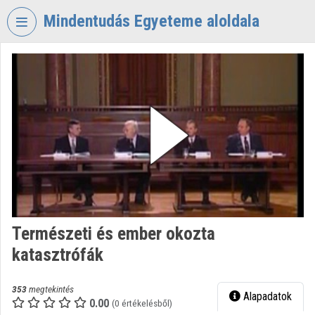
Fejléc kihagyása
Menü kihagyása
Tartalom kihagyása
Mindentudás Egyeteme aloldala
VIDEO
TORIUM
MINDENTUDÁS
EGYETEME
Intézményi kezdőlap
Bejelentkezés
Intézményi felfedezés
Természeti és ember okozta
Kategóriák
katasztrófák
Intézményi listák
353
megtekintés
Alapadatok
Intézmények
0.00
(0 értékelésből)