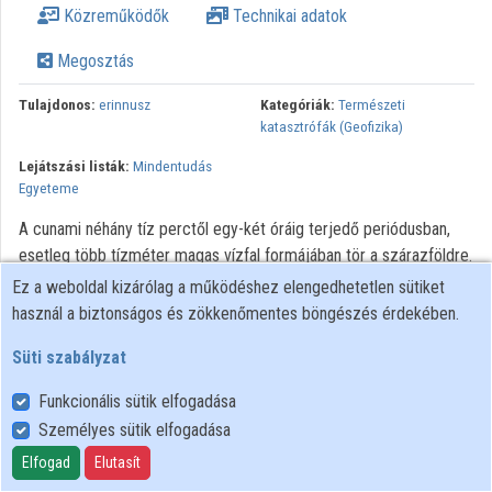
Közreműködők
Technikai adatok
Közreműködők
Megosztás
Tulajdonos:
erinnusz
Kategóriák:
Természeti
katasztrófák (Geofizika)
Lejátszási listák:
Mindentudás
Egyeteme
A cunami néhány tíz perctől egy-két óráig terjedő periódusban,
esetleg több tízméter magas vízfal formájában tör a szárazföldre.
Meteoritveszély, viharok, fölmelegedés.
Ez a weboldal kizárólag a működéshez elengedhetetlen sütiket
használ a biztonságos és zökkenőmentes böngészés érdekében.
Minden jog fenntartva
Süti szabályzat
Funkcionális sütik elfogadása
Személyes sütik elfogadása
Felhasználói szabályzat
Adatkezelési tájékoztató
Elfogad
Elutasít
Süti szabályzat