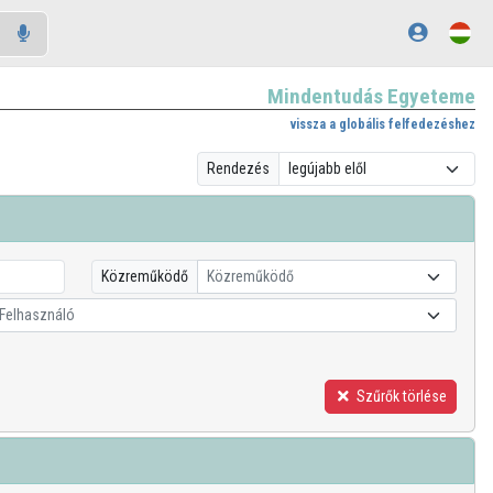
Mindentudás Egyeteme
vissza a globális felfedezéshez
Rendezés
Közreműködő
Közreműködő
Felhasználó
Szűrők törlése