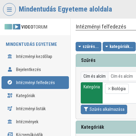
Fejléc kihagyása
Menü kihagyása
Tartalom kihagyása
Mindentudás Egyeteme aloldala
Intézményi felfedezés
VIDEO
TORIUM
MINDENTUDÁS EGYETEME
szűrés...
kategóriák...
Intézményi kezdőlap
Szűrés
Bejelentkezés
Cím és alcím
Intézményi felfedezés
Kategória
Biológia
×
Kategóriák
Intézményi listák
Szűrés alkalmazása
Intézmények
Kategóriák
Közreműködők