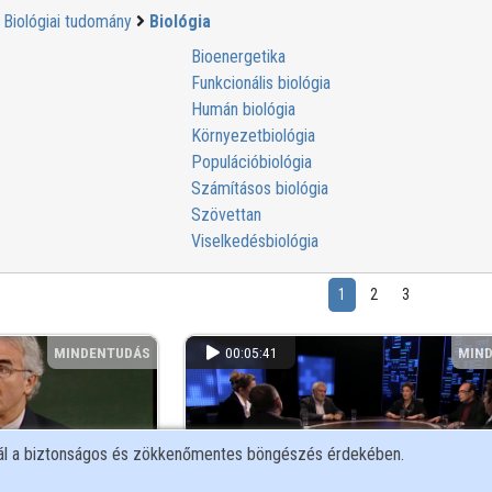
Biológiai tudomány
Biológia
Bioenergetika
Funkcionális biológia
Humán biológia
Környezetbiológia
Populációbiológia
Számításos biológia
Szövettan
Viselkedésbiológia
1
2
3
MINDENTUDÁS
00:05:41
MIN
nál a biztonságos és zökkenőmentes böngészés érdekében.