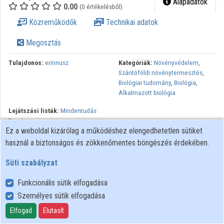
Alapadatok
0.00
(0 értékelésből)
Közreműködők
Közreműködők
Technikai adatok
Megosztás
Tulajdonos:
erinnusz
Kategóriák:
Növényvédelem
,
Szántóföldi növénytermesztés
,
Biológiai tudomány
,
Biológia
,
Alkalmazott biológia
Lejátszási listák:
Mindentudás
Egyeteme
Ez a weboldal kizárólag a működéshez elengedhetetlen sütiket
Minden jog fenntartva
használ a biztonságos és zökkenőmentes böngészés érdekében.
Süti szabályzat
Funkcionális sütik elfogadása
Személyes sütik elfogadása
Felhasználói szabályzat
Adatkezelési tájékoztató
Elfogad
Elutasít
Süti szabályzat