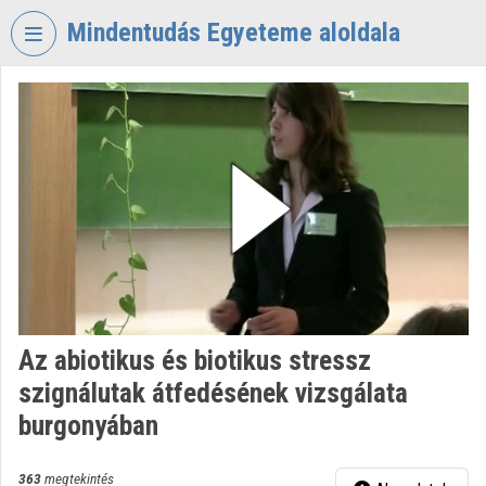
Fejléc kihagyása
Menü kihagyása
Tartalom kihagyása
Mindentudás Egyeteme aloldala
VIDEO
TORIUM
MINDENTUDÁS
EGYETEME
Intézményi kezdőlap
Bejelentkezés
Intézményi felfedezés
Az abiotikus és biotikus stressz
Kategóriák
szignálutak átfedésének vizsgálata
Intézményi listák
burgonyában
Intézmények
363
megtekintés