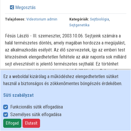
Közreműködők
Megosztás
Tulajdonos:
Videotorium admin
Kategóriák:
Sejtbiológia
,
Sejtgenetika
Fésüs László - III. szemeszter, 2003.10.06. Sejtjeink számára a
halál természetes döntés, amely magában hordozza a megújulást,
az alkalmazkodás esélyét. Az élő szervezetek, így az emberi test
létezésének elengedhetetlen feltétele az akár naponta sok milliárd
sejt elvesztését is jelentő természetes sejthalál. Ez történhet
programozott módon, mint az embrió fejlődésekor. Sok esetben a
Ez a weboldal kizárólag a működéshez elengedhetetlen sütiket
félig elhalt sejteknek életfontos funkciója van - így többek között
használ a biztonságos és zökkenőmentes böngészés érdekében.
a bőr védőfunkciójának biztosításában. A sejtek természetes
elhalásának leggyakoribb formáját a tudományos köznyelv találóan
Süti szabályzat
apoptózisnak nevezi (a görög szó falevelek hullását jelenti). E
sokáig intenzíven nem vizsgált sejtelmes jelenség molekuláris
Funkcionális sütik elfogadása
titkai egyre jobban feltárulnak előttünk. Így válik ismereteinkben az
Személyes sütik elfogadása
elmúlást jelző sejthalál az alapvető életfunkciók részévé, terápiás
Elfogad
Elutasít
célponttá és hatékony eszközzé az orvostudomány kezében.