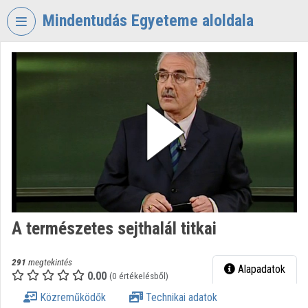
Fejléc kihagyása
Menü kihagyása
Tartalom kihagyása
Mindentudás Egyeteme aloldala
VIDEO
TORIUM
MINDENTUDÁS
EGYETEME
Intézményi kezdőlap
Bejelentkezés
Intézményi felfedezés
A természetes sejthalál titkai
Kategóriák
Intézményi listák
291
megtekintés
Alapadatok
0.00
(0 értékelésből)
Intézmények
Közreműködők
Technikai adatok