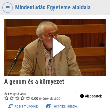
Fejléc kihagyása
Menü kihagyása
Tartalom kihagyása
Mindentudás Egyeteme aloldala
VIDEO
TORIUM
MINDENTUDÁS
EGYETEME
Intézményi kezdőlap
Bejelentkezés
Intézményi felfedezés
A genom és a környezet
Kategóriák
Intézményi listák
431
megtekintés
Alapadatok
0.00
(0 értékelésből)
Intézmények
Közreműködők
Technikai adatok