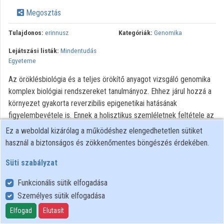
Közreműködők
Megosztás
Tulajdonos:
erinnusz
Kategóriák:
Genomika
Lejátszási listák:
Mindentudás
Egyeteme
Az öröklésbiológia és a teljes örökítő anyagot vizsgáló genomika
komplex biológiai rendszereket tanulmányoz. Ehhez járul hozzá a
környezet gyakorta reverzibilis epigenetikai hatásának
figyelembevétele is. Ennek a holisztikus szemléletnek feltétele az
adatfeldolgozás informatikai hátterének megteremtése és
Ez a weboldal kizárólag a működéshez elengedhetetlen sütiket
alkalmazása. Mindez a személyreszabott orvoslás
használ a biztonságos és zökkenőmentes böngészés érdekében.
megvalósulásához visz közelebb.
Süti szabályzat
Minden jog fenntartva
Funkcionális sütik elfogadása
Személyes sütik elfogadása
Felhasználói szabályzat
Adatkezelési tájékoztató
Elfogad
Elutasít
Süti szabályzat