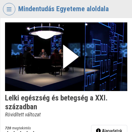
Fejléc kihagyása
Menü kihagyása
Tartalom kihagyása
Mindentudás Egyeteme aloldala
VIDEO
TORIUM
MINDENTUDÁS
EGYETEME
Intézményi kezdőlap
Bejelentkezés
Intézményi felfedezés
Lelki egészség és betegség a XXI.
Kategóriák
században
Intézményi listák
Rövidített változat
Intézmények
720
megtekintés
Alapadatok