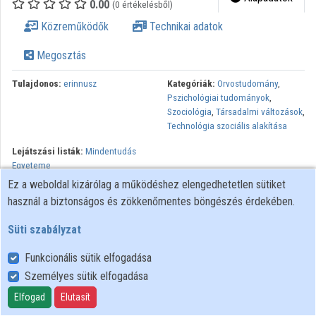
0.00
(0 értékelésből)
Közreműködők
Közreműködők
Technikai adatok
Megosztás
Tulajdonos:
erinnusz
Kategóriák:
Orvostudomány
,
Pszichológiai tudományok
,
Szociológia
,
Társadalmi változások
,
Technológia szociális alakítása
Lejátszási listák:
Mindentudás
Egyeteme
Ez a weboldal kizárólag a működéshez elengedhetetlen sütiket
Milyen társadalmi és pszichofiziológiai tényezők játszanak
használ a biztonságos és zökkenőmentes böngészés érdekében.
szerepet a lelki betegségek kialakulásában? Hogyan alakulnak ki
ezek a betegségek, s melyek a gyógyulás útjai? Miként kezeli a
Süti szabályzat
társadalom a lelki betegségben szenvedőket? Hogyan segíthetünk
Funkcionális sütik elfogadása
a mentális betegeknek és miként csökkenthetjük a velük
Személyes sütik elfogadása
kapcsolatos súlyos társadalmi előítéleteket? Erről, és számos
kapcsolódó kérdésről beszélgetnek az érintett szakmák -
Elfogad
Elutasít
pszichiátria, pszichológia, szociális munka - képviselői.