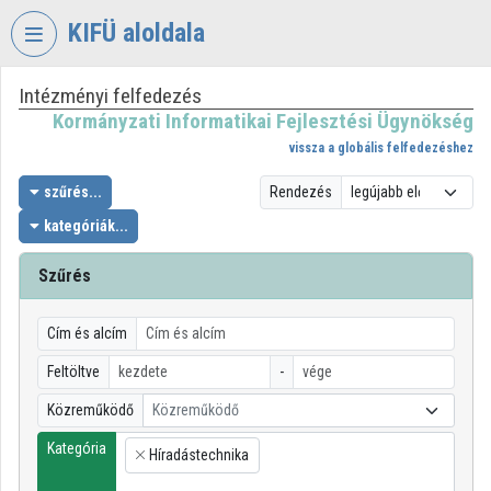
Fejléc kihagyása
Menü kihagyása
Tartalom kihagyása
KIFÜ aloldala
Intézményi felfedezés
VIDEO
TORIUM
Kormányzati Informatikai Fejlesztési Ügynökség
vissza a globális felfedezéshez
KORMÁNYZATI
INFORMATIKAI
szűrés...
Rendezés
FEJLESZTÉSI
kategóriák...
ÜGYNÖKSÉG
Szűrés
Intézményi kezdőlap
Bejelentkezés
Cím és alcím
Intézményi felfedezés
Feltöltve
-
Közreműködő
Közreműködő
Kategóriák
Kategória
Híradástechnika
Intézményi listák
×