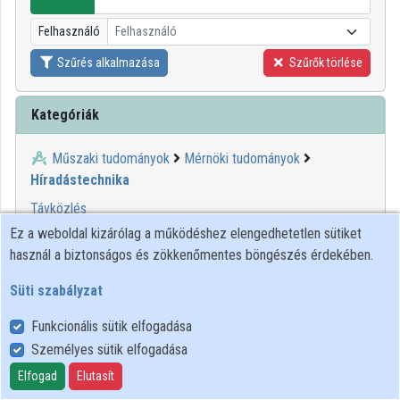
Intézmények
Felhasználó
Felhasználó
Közreműködők
Szűrés alkalmazása
Szűrők törlése
Kategóriák
Műszaki tudományok
Mérnöki tudományok
Híradástechnika
Távközlés
Ez a weboldal kizárólag a működéshez elengedhetetlen sütiket
1
2
használ a biztonságos és zökkenőmentes böngészés érdekében.
Süti szabályzat
00:19:38
KIFÜ
Funkcionális sütik elfogadása
Személyes sütik elfogadása
Elfogad
Elutasít