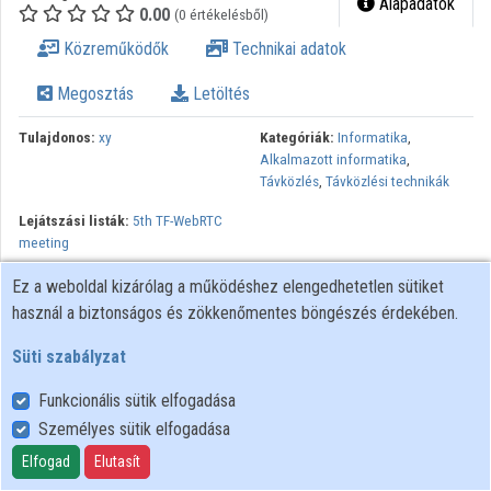
Alapadatok
0.00
(0 értékelésből)
Intézmények
Közreműködők
Technikai adatok
Közreműködők
Megosztás
Letöltés
Tulajdonos:
xy
Kategóriák:
Informatika
,
Alkalmazott informatika
,
Távközlés
,
Távközlési technikák
Lejátszási listák:
5th TF-WebRTC
meeting
Ez a weboldal kizárólag a működéshez elengedhetetlen sütiket
használ a biztonságos és zökkenőmentes böngészés érdekében.
Süti szabályzat
Funkcionális sütik elfogadása
Személyes sütik elfogadása
Felhasználói szabályzat
Adatkezelési tájékoztató
Elfogad
Elutasít
Süti szabályzat