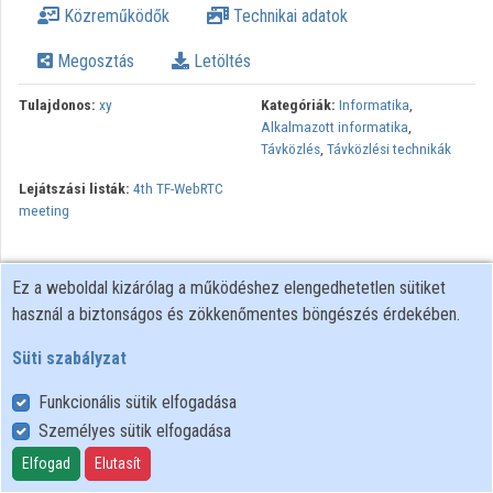
Közreműködők
Technikai adatok
Intézmények
Megosztás
Letöltés
Közreműködők
Tulajdonos:
xy
Kategóriák:
Informatika
,
Alkalmazott informatika
,
Távközlés
,
Távközlési technikák
Lejátszási listák:
4th TF-WebRTC
meeting
Ez a weboldal kizárólag a működéshez elengedhetetlen sütiket
használ a biztonságos és zökkenőmentes böngészés érdekében.
Süti szabályzat
Funkcionális sütik elfogadása
Személyes sütik elfogadása
Felhasználói szabályzat
Adatkezelési tájékoztató
Elfogad
Elutasít
Süti szabályzat