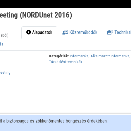
meeting (NORDUnet 2016)
Alapadatok
Közreműködők
Technikai
ésből)
és
Kategóriák:
Informatika
,
Alkalmazott informatika
Távközlési technikák
eeting
nál a biztonságos és zökkenőmentes böngészés érdekében.