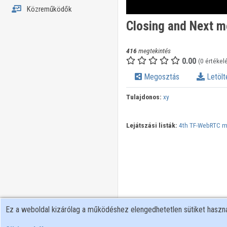
Közreműködők
Closing and Next 
416
megtekintés
0.00
(0 értékel
Megosztás
Letölt
Tulajdonos:
xy
Lejátszási listák:
4th TF-WebRTC m
Ez a weboldal kizárólag a működéshez elengedhetetlen sütiket hasz