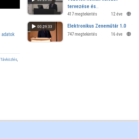
tervezése és
méréstechnikája- Ekahau WiFi
417 megtekintés
12 éve
mérések
Elektronikus Zeneműtár 1.0
00:29:33
 adatok
747 megtekintés
16 éve
,
Távközlés
,