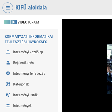
Fejléc kihagyása
Menü kihagyása
Tartalom kihagyása
KIFÜ aloldala
VIDEO
TORIUM
KORMÁNYZATI INFORMATIKAI
FEJLESZTÉSI ÜGYNÖKSÉG
Intézményi kezdőlap
Bejelentkezés
Intézményi felfedezés
Kategóriák
Intézményi listák
Intézmények