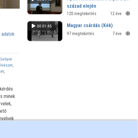
század elején
„Nyelv - táj – nyelv” a Magyar Nyelv
120 megtekintés
12 éve
Hete - 2014 programsorozat országos
Magyar csárdás (Kék)
00:01:45
megnyitó konferenciája
 adatok
97 megtekintés
7 éve
Európai
elvészet
,
zet
,
pkérdés
és minek
velek,
tető
nyelvek
 és