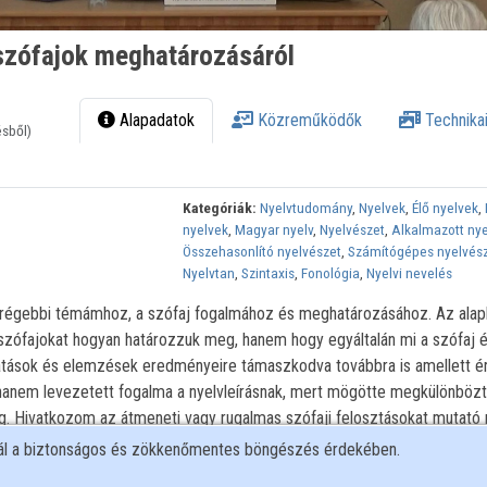
 szófajok meghatározásáról
Alapadatok
Közreműködők
Technikai
ésből)
Kategóriák:
Nyelvtudomány
,
Nyelvek
,
Élő nyelvek
,
nyelvek
,
Magyar nyelv
,
Nyelvészet
,
Alkalmazott ny
Összehasonlító nyelvészet
,
Számítógépes nyelvés
Nyelvtan
,
Szintaxis
,
Fonológia
,
Nyelvi nevelés
 régebbi témámhoz, a szófaj fogalmához és meghatározásához. Az ala
zófajokat hogyan határozzuk meg, hanem hogy egyáltalán mi a szófaj 
tatások és elemzések eredményeire támaszkodva továbbra is amellett ér
hanem levezetett fogalma a nyelvleírásnak, mert mögötte megkülönböz
. Hivatkozom az átmeneti vagy rugalmas szófaji felosztásokat mutató 
érek egyes magyar szófajok jellemzésére, különös tekintettel a lexikális
nál a biztonságos és zökkenőmentes böngészés érdekében.
re.