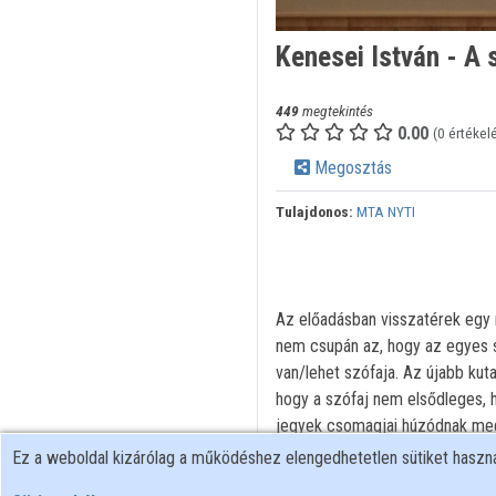
Kenesei István - A
449
megtekintés
0.00
(0 értékel
Megosztás
Tulajdonos:
MTA NYTI
Az előadásban visszatérek egy
nem csupán az, hogy az egyes s
van/lehet szófaja. Az újabb ku
hogy a szófaj nem elsődleges, 
jegyek csomagjai húzódnak meg
tanulságaira is és ismét visszat
Ez a weboldal kizárólag a működéshez elengedhetetlen sütiket hasz
funkcionális elemek különbségei