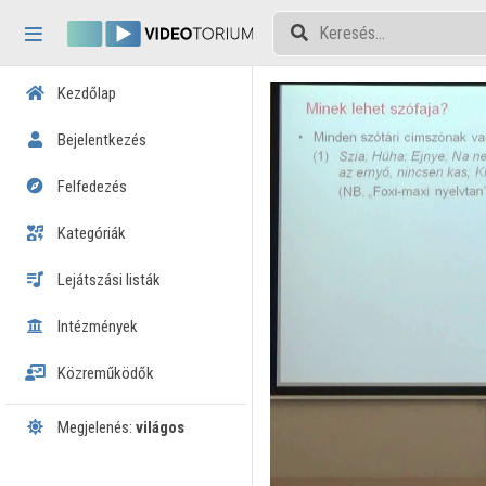
Fejléc kihagyása
Menü kihagyása
Tartalom kihagyása
Kezdőlap
Bejelentkezés
Felfedezés
Kategóriák
Lejátszási listák
Intézmények
Közreműködők
Megjelenés:
világos