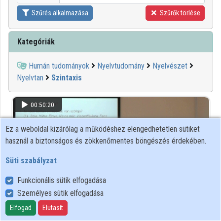
Szűrés alkalmazása
Szűrők törlése
Kategóriák
Humán tudományok
Nyelvtudomány
Nyelvészet
Nyelvtan
Szintaxis
00:50:20
Ez a weboldal kizárólag a működéshez elengedhetetlen sütiket
használ a biztonságos és zökkenőmentes böngészés érdekében.
Süti szabályzat
Funkcionális sütik elfogadása
Személyes sütik elfogadása
Elfogad
Elutasít
Kenesei István - A szófajok meghatározásáról