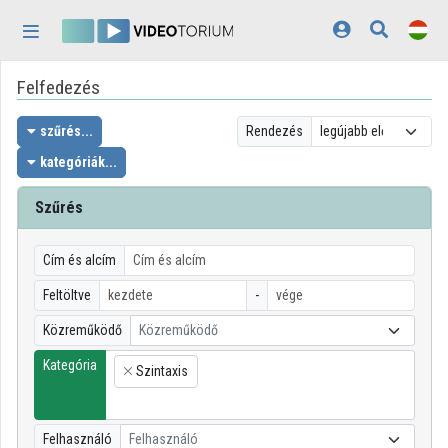
Fejléc kihagyása
Menü kihagyása
Tartalom kihagyása
Felfedezés
Kezdőlap
Bejelentkezés
szűrés...
Rendezés
kategóriák...
Felfedezés
Szűrés
Kategóriák
Lejátszási listák
Cím és alcím
Feltöltve
-
Intézmények
Közreműködő
Közreműködő
Közreműködők
Kategória
Szintaxis
×
Megjelenés:
világos
Felhasználó
Felhasználó