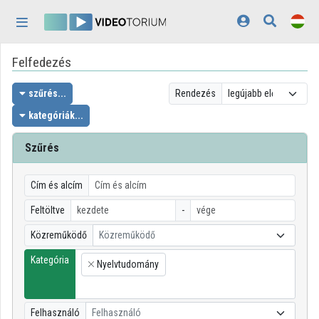
Fejléc kihagyása
Menü kihagyása
Tartalom kihagyása
Felfedezés
Kezdőlap
Bejelentkezés
szűrés...
Rendezés
kategóriák...
Felfedezés
Szűrés
Kategóriák
Lejátszási listák
Cím és alcím
Feltöltve
-
Intézmények
Közreműködő
Közreműködő
Közreműködők
Kategória
Nyelvtudomány
×
Megjelenés:
világos
Felhasználó
Felhasználó