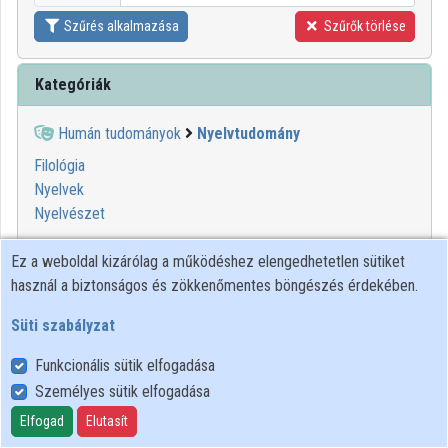
Szűrés alkalmazása
Szűrők törlése
Kategóriák
Humán tudományok
Nyelvtudomány
Filológia
Nyelvek
Nyelvészet
Ez a weboldal kizárólag a működéshez elengedhetetlen sütiket
1
2
3
4
5
6
7
8
9
10
használ a biztonságos és zökkenőmentes böngészés érdekében.
00:39:21
ELTE SEK
Süti szabályzat
KÖNYVTÁRA
Funkcionális sütik elfogadása
Személyes sütik elfogadása
Elfogad
Elutasít