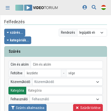
Fejléc kihagyása
Menü kihagyása
Tartalom kihagyása
Felfedezés
Kezdőlap
Bejelentkezés
szűrés...
Rendezés
kategóriák...
Felfedezés
Szűrés
Kategóriák
Lejátszási listák
Cím és alcím
Feltöltve
-
Intézmények
Közreműködő
Közreműködő
Közreműködők
Kategória
Megjelenés:
világos
Felhasználó
Felhasználó
Szűrés alkalmazása
Szűrők törlése