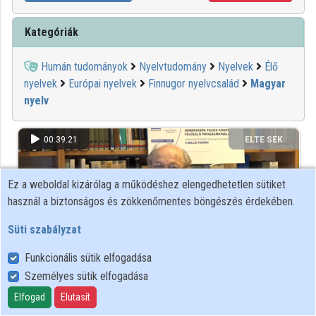
Kategóriák
Humán tudományok
Nyelvtudomány
Nyelvek
Élő
nyelvek
Európai nyelvek
Finnugor nyelvcsalád
Magyar
nyelv
00:39:21
ELTE SEK
KÖNYVTÁRA
Ez a weboldal kizárólag a működéshez elengedhetetlen sütiket
használ a biztonságos és zökkenőmentes böngészés érdekében.
Süti szabályzat
Funkcionális sütik elfogadása
Személyes sütik elfogadása
Elfogad
Elutasít
A körmendi lakosság nyelvi múltja