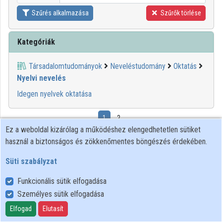
Szűrés alkalmazása
Szűrők törlése
Kategóriák
Társadalomtudományok
Neveléstudomány
Oktatás
Nyelvi nevelés
Idegen nyelvek oktatása
1
2
Ez a weboldal kizárólag a működéshez elengedhetetlen sütiket
használ a biztonságos és zökkenőmentes böngészés érdekében.
01:11:09
SULINET MÉDIA
TÁR
Süti szabályzat
Funkcionális sütik elfogadása
Személyes sütik elfogadása
Elfogad
Elutasít