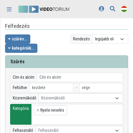
Fejléc kihagyása
Menü kihagyása
Tartalom kihagyása
Felfedezés
Kezdőlap
Bejelentkezés
szűrés...
Rendezés
kategóriák...
Felfedezés
Szűrés
Kategóriák
Lejátszási listák
Cím és alcím
Feltöltve
-
Intézmények
Közreműködő
Közreműködő
Közreműködők
Kategória
Nyelvi nevelés
×
Megjelenés:
világos
Felhasználó
Felhasználó